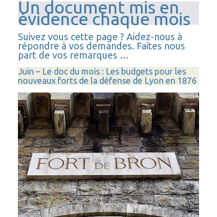
Un document mis en
évidence chaque mois
Suivez vous cette page ? Aidez-nous à
répondre à vos demandes. Faites nous
part de vos remarques …
Juin – Le doc du mois : Les budgets pour les
nouveaux forts de la défense de Lyon en 1876