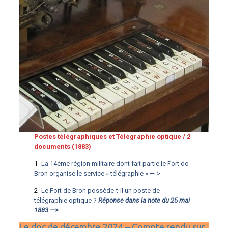
Postes télégraphiques et Télégraphie optique / 2
documents (1883)
1-
La 14ème région militaire dont fait partie le Fort de
Bron organise le service » télégraphie » —->
2-
Le Fort de Bron possède-t-il un poste de
télégraphie optique ?
Réponse dans la note du 25 mai
1883 —>
Le doc de décembre 2024 – Compte rendu sur