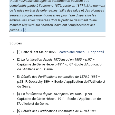
» Les nouveaux ouvrages en construction pourront être
complantés partie à l’automne 1876, partie en 1877 […].Au moment
de la mise en état de défense, les taillis des talus et des plongées
seraient soigneusement conservés pour faire disparaître les
embrasures et les traverses dont le profil se dessinant d’une
manière régulière sur l’horizon indiquent l’emplacement des
pièces
. »
[7]
Sources :
[1] Carte d’Etat Major 1866 –
cartes anciennes – Géoportail
.
[2]
L
a fortification depuis 1870 jusqu’en 1885 –
p.97 –
Capitaine de Génie Hébert -1911- p.67 -Ecole d’Application
de l’Artillerie et du Génie.
[3]
Détails des Fortifications construites de 1870 à 1885 –
p.33- F. Goetschy 1894 – Ecole d’application de l’Artillerie et
du Génie.
[4] L
a fortification depuis 1870 jusqu’en 1885 –
p.98 -
Capitaine de Génie Hébert -1911- -Ecole d’Application de
l’Artillerie et du Génie.
[5]
Détails des Fortifications construites de 1870 à 1885
–