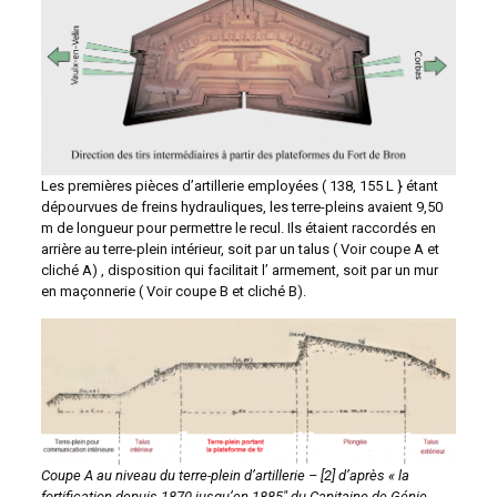
Les premières pièces d’artillerie employées ( 138, 155 L } étant
dépourvues de freins hydrauliques, les terre-pleins avaient 9,50
m de longueur pour permettre le recul. Ils étaient raccordés en
arrière au terre-plein intérieur, soit par un talus ( Voir coupe A et
cliché A) , disposition qui facilitait l’ armement, soit par un mur
en maçonnerie ( Voir coupe B et cliché B).
Coupe A au niveau du terre-plein d’artillerie – [2] d’après « la
f
ortification depuis 1870 jusqu’en 1885″
du Capitaine de Génie