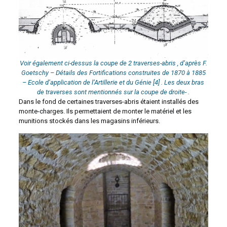
Voir également ci-dessus la coupe de 2 traverses-abris , d’après F.
Goetschy – Détails des Fortifications construites de 1870 à 1885
– Ecole d’application de l’Artillerie et du Génie
[4] . Les deux bras
de traverses sont mentionnés sur la coupe de droite-
.
Dans le fond de certaines traverses-abris étaient installés des
monte-charges. Ils permettaient de monter le matériel et les
munitions stockés dans les magasins inférieurs.