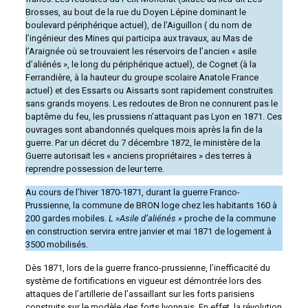
Brosses, au bout de la rue du Doyen Lépine dominant le
boulevard périphérique actuel), de l’Aiguillon ( du nom de
l’ingénieur des Mines qui participa aux travaux, au Mas de
l’Araignée où se trouvaient les réservoirs de l’ancien « asile
d’aliénés », le long du périphérique actuel), de Cognet (à la
Ferrandière, à la hauteur du groupe scolaire Anatole France
actuel) et des Essarts ou Aissarts sont rapidement construites
sans grands moyens. Les redoutes de Bron ne connurent pas le
baptême du feu, les prussiens n’attaquant pas Lyon en 1871. Ces
ouvrages sont abandonnés quelques mois après la fin de la
guerre. Par un décret du 7 décembre 1872, le ministère de la
Guerre autorisait les « anciens propriétaires » des terres à
reprendre possession de leur terre.
Au cours de l’hiver 1870-1871, durant la guerre Franco-
Prussienne, la commune de BRON loge chez les habitants 160 à
200 gardes mobiles.
L »Asile d’aliénés »
proche de la commune
en construction servira entre janvier et mai 1871 de logement à
3500 mobilisés.
Dès 1871, lors de la guerre franco-prussienne, l’inefficacité du
système de fortifications en vigueur est démontrée lors des
attaques de l’artillerie de l’assaillant sur les forts parisiens
construits sur le modèle des forts lyonnais. En effet, la révolution