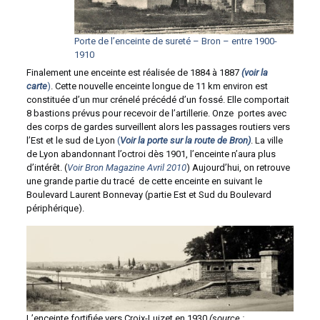
Porte de l’enceinte de sureté – Bron – entre 1900-
1910
Finalement une enceinte est réalisée de 1884 à 1887
(voir la
carte
)
. Cette nouvelle enceinte longue de 11 km environ est
constituée d’un mur crénelé précédé d’un fossé. Elle comportait
8 bastions prévus pour recevoir de l’artillerie. Onze portes avec
des corps de gardes surveillent alors les passages routiers vers
l’Est et le sud de Lyon
(
Voir la porte sur la route de Bron)
. La ville
de Lyon abandonnant l’octroi dès 1901, l’enceinte n’aura plus
d’intérêt. (
Voir Bron Magazine Avril 2010
) Aujourd’hui, on retrouve
une grande partie du tracé de cette enceinte en suivant le
Boulevard Laurent Bonnevay (partie Est et Sud du Boulevard
périphérique).
L’enceinte fortifiée vers Croix-Luizet en 1930
(source :