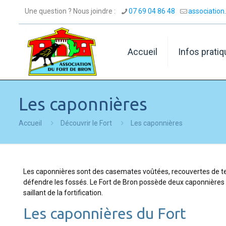
Une question ? Nous joindre :
07 69 04 86 48
associatio
Accueil
Infos prati
Les caponnières
Accueil
Découvrir le Fort
Les caponnières
Les caponnières sont des casemates voûtées, recouvertes de terre
défendre les fossés. Le Fort de Bron possède deux caponnières 
saillant de la fortification.
Les caponnières du Fort