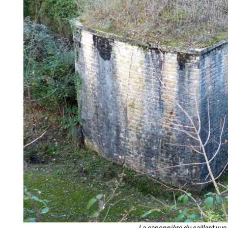
La caponnière du saillant vu