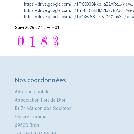
https://drive.google.com/…/1FnXO0GNkb_aE2VRc…/view…
https://drive.google.com/…/1mBhD2BiHlZ2lp8z8YJd…/vie
https://drive.google.com/…/1cDXwA3ljLk7JG6OlasX…/vie
Suivi 2026 02 12 —-> 01
Nos coordonnées
Adresse postale
Association Fort de Bron
Bt 74 Maison des Sociétés
Square Grimma
69500 Bron
Tél : 07 69 04 86 48